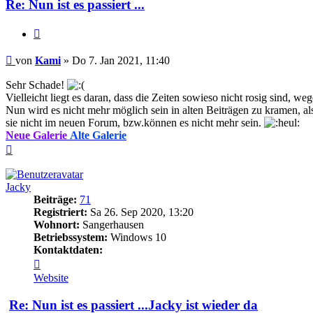
Re: Nun ist es passiert ...
Zitieren
Beitrag
von
Kami
»
Do 7. Jan 2021, 11:40
Sehr Schade!
Vielleicht liegt es daran, dass die Zeiten sowieso nicht rosig sind, w
Nun wird es nicht mehr möglich sein in alten Beiträgen zu kramen, al
sie nicht im neuen Forum, bzw.können es nicht mehr sein.
Neue Galerie
Alte Galerie
Nach
oben
Jacky
Beiträge:
71
Registriert:
Sa 26. Sep 2020, 13:20
Wohnort:
Sangerhausen
Betriebssystem:
Windows 10
Kontaktdaten:
Kontaktdaten
von
Website
Jacky
Re: Nun ist es passiert ...Jacky ist wieder da