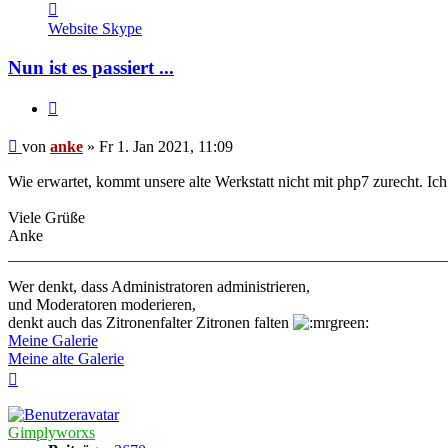
Kontaktdaten
von
Website
Skype
anke
Nun ist es passiert ...
Zitieren
Beitrag
von
anke
»
Fr 1. Jan 2021, 11:09
Wie erwartet, kommt unsere alte Werkstatt nicht mit php7 zurecht. Ic
Viele Grüße
Anke
Wer denkt, dass Administratoren administrieren,
und Moderatoren moderieren,
denkt auch das Zitronenfalter Zitronen falten
Meine Galerie
Meine alte Galerie
Nach
oben
Gimplyworxs