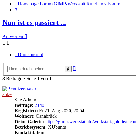
Homepage
Forum
GIMP-Werkstatt
Rund ums Forum
Suche
Nun ist es passiert ...
Antworten
Druckansicht
Erweiterte
Suche
Suche
8 Beiträge • Seite
1
von
1
anke
Site Admin
Beiträge:
2140
Registriert:
Fr 21. Aug 2020, 20:54
Wohnort:
Osnabrück
Deine Galerie:
https://gimp-werkstatt.de/werkstatt-galerie/elea
Betriebssystem:
XUbuntu
Kontaktdaten: