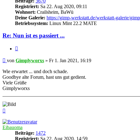
Beiträge:
3670
Registriert:
Sa 22. Aug 2020, 09:11
Wohnort:
Crailsheim, BaWü
Deine Galerie:
https://gimp-werkstatt.de/werkstatt-galerie/gi
Betriebssystem:
Linux Mint 22.2 MATE
Re: Nun ist es passiert ...
Zitieren
Beitrag
von
Gimplyworxs
»
Fr 1. Jan 2021, 16:19
Wie erwartet ... und doch schade.
Goodbye alte Forum, hast uns gut gedient.
Viele Grüße
Gimplyworxs
Nach
oben
Eibauoma
Beiträge:
1472
Registriert:
Sa 22. Aug 2020, 14:59