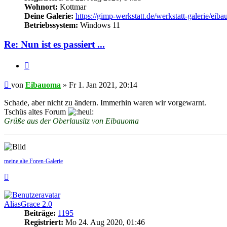
Wohnort:
Kottmar
Deine Galerie:
https://gimp-werkstatt.de/werkstatt-galerie/eib
Betriebssystem:
Windows 11
Re: Nun ist es passiert ...
Zitieren
Beitrag
von
Eibauoma
»
Fr 1. Jan 2021, 20:14
Schade, aber nicht zu ändern. Immerhin waren wir vorgewarnt.
Tschüs altes Forum
Grüße aus der Oberlausitz von Eibauoma
meine alte Foren-Galerie
Nach
oben
AliasGrace 2.0
Beiträge:
1195
Registriert:
Mo 24. Aug 2020, 01:46