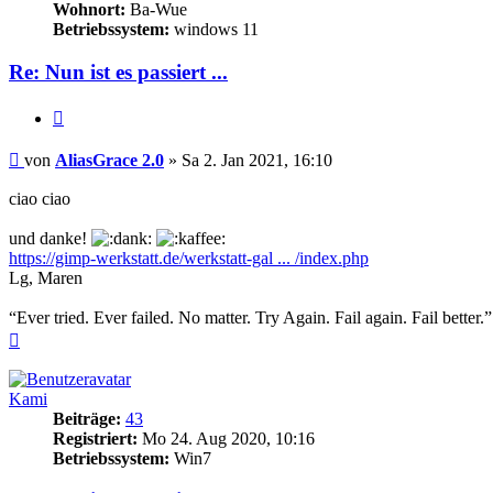
Wohnort:
Ba-Wue
Betriebssystem:
windows 11
Re: Nun ist es passiert ...
Zitieren
Beitrag
von
AliasGrace 2.0
»
Sa 2. Jan 2021, 16:10
ciao ciao
und danke!
https://gimp-werkstatt.de/werkstatt-gal ... /index.php
Lg, Maren
“Ever tried. Ever failed. No matter. Try Again. Fail again. Fail bette
Nach
oben
Kami
Beiträge:
43
Registriert:
Mo 24. Aug 2020, 10:16
Betriebssystem:
Win7