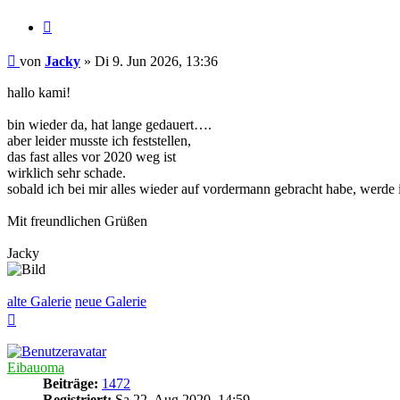
Zitieren
Beitrag
von
Jacky
»
Di 9. Jun 2026, 13:36
hallo kami!
bin wieder da, hat lange gedauert….
aber leider musste ich feststellen,
das fast alles vor 2020 weg ist
wirklich sehr schade.
sobald ich bei mir alles wieder auf vordermann gebracht habe, werde
Mit freundlichen Grüßen
Jacky
alte Galerie
neue Galerie
Nach
oben
Eibauoma
Beiträge:
1472
Registriert:
Sa 22. Aug 2020, 14:59