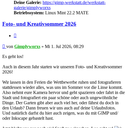
Deine Galerie:
https://gimp-werkstatt.de/werkstatt-
galerie/gimplyworxs
Betriebssystem:
Linux Mint 22.2 MATE
Foto- und Kreativsommer 2026
Zitieren
Beitrag
von
Gimplyworxs
»
Mi 1. Jul 2026, 08:29
Es geht los!
Auch in diesem Jahr starten wir unseren Foto- und Kreativsommer
2026!
Wir lassen in den Ferien die Wettbewerbe ruhen und fotografieren
stattdessen wieder alles, was uns im Sommer vor die Linse kommt.
Also nehmt eure Kamera hervor und geht spazieren oder fahrt in die
Stadt und fotografiert ein paar schöne oder auch ungewöhnliche
Dinge. Der Garten gibt aber auch viel her, oder fährst du doch in
den Urlaub? Dann freuen wir uns auch auf deine Urlaubsfotos.
Und natürlich darfst du hier auch zeigen, was du mit GIMP und/
oder Inkscape gebastelt hast.