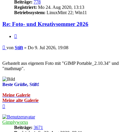
Beiträge:
778
Registriert:
Mo 24. Aug 2020, 13:13
Betriebssystem:
LinuxMint 22; Win11
Re: Foto- und Kreativsommer 2026
Zitieren
Beitrag
von
Stift
»
Do 9. Jul 2026, 19:08
Gebastelt aus eigenem Foto mit "GIMP Portable_2.10.34" und
"mathmap".
Beste Grüße, Stift!
Meine Galerie
Meine alte Galerie
Nach
oben
Gimplyworxs
Beiträge:
3671