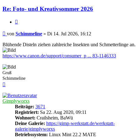
Re: Foto- und Kreativsommer 2026
Zitieren
Beitrag
von
Schimmeline
»
Di 14. Jul 2026, 16:12
Blühende Disteln ziehen zahlreiche Insekten und Schmetterlinge an.
https://www.canon.de/support/consumer_p ... 83-1146333
Gruß
Schimmeline
Nach
oben
Gimplyworxs
Beiträge:
3671
Registriert:
Sa 22. Aug 2020, 09:11
Wohnort:
Crailsheim, BaWü
Deine Galerie:
https://gimp-werkstatt.de/werkstatt-
galerie/gimplyworxs
Betriebssystem:
Linux Mint 22.2 MATE