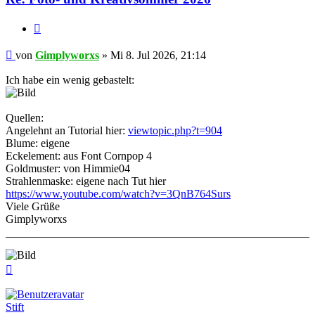
Zitieren
Beitrag
von
Gimplyworxs
»
Mi 8. Jul 2026, 21:14
Ich habe ein wenig gebastelt:
Quellen:
Angelehnt an Tutorial hier:
viewtopic.php?t=904
Blume: eigene
Eckelement: aus Font Cornpop 4
Goldmuster: von Himmie04
Strahlenmaske: eigene nach Tut hier
https://www.youtube.com/watch?v=3QnB764Surs
Viele Grüße
Gimplyworxs
Nach
oben
Stift