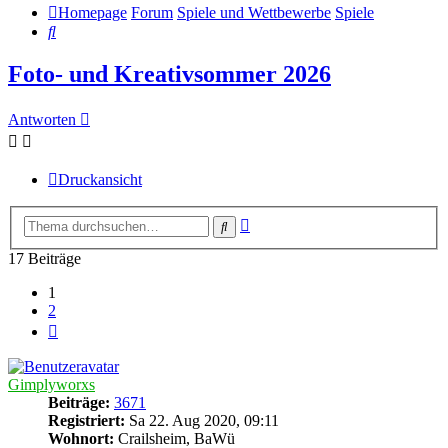
Homepage
Forum
Spiele und Wettbewerbe
Spiele
Suche
Foto- und Kreativsommer 2026
Antworten
Druckansicht
Erweiterte
Suche
Suche
17 Beiträge
1
2
Nächste
Gimplyworxs
Beiträge:
3671
Registriert:
Sa 22. Aug 2020, 09:11
Wohnort:
Crailsheim, BaWü