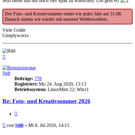
Jetzt bleibt uns nur noch viel Spaß zu wünschen. Los geht es!
Der Foto- und Kreativsommer endet wie jedes Jahr am 31.08.
Danach starten wir wieder mit unseren Wettbewerben.
Viele Grüße
Gimplyworxs
Nach
oben
Stift
Beiträge:
778
Registriert:
Mo 24. Aug 2020, 13:13
Betriebssystem:
LinuxMint 22; Win11
Re: Foto- und Kreativsommer 2026
Zitieren
Beitrag
von
Stift
»
Mi 8. Jul 2026, 14:15