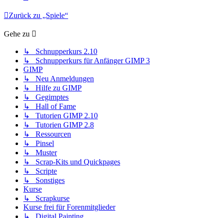
Zurück zu „Spiele“
Gehe zu
↳ Schnupperkurs 2.10
↳ Schnupperkurs für Anfänger GIMP 3
GIMP
↳ Neu Anmeldungen
↳ Hilfe zu GIMP
↳ Gegimptes
↳ Hall of Fame
↳ Tutorien GIMP 2.10
↳ Tutorien GIMP 2.8
↳ Ressourcen
↳ Pinsel
↳ Muster
↳ Scrap-Kits und Quickpages
↳ Scripte
↳ Sonstiges
Kurse
↳ Scrapkurse
Kurse frei für Forenmitglieder
↳ Digital Painting