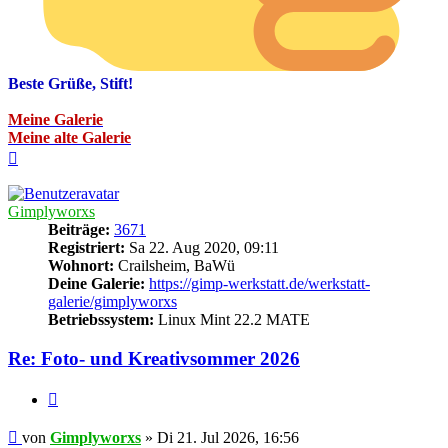
Beste Grüße, Stift!
Meine Galerie
Meine alte Galerie
Nach
oben
Gimplyworxs
Beiträge:
3671
Registriert:
Sa 22. Aug 2020, 09:11
Wohnort:
Crailsheim, BaWü
Deine Galerie:
https://gimp-werkstatt.de/werkstatt-
galerie/gimplyworxs
Betriebssystem:
Linux Mint 22.2 MATE
Re: Foto- und Kreativsommer 2026
Zitieren
Beitrag
von
Gimplyworxs
»
Di 21. Jul 2026, 16:56