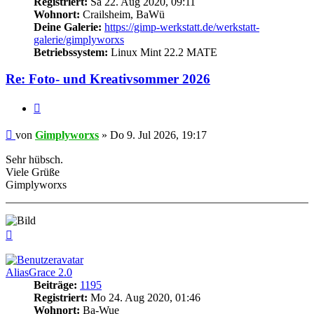
Registriert:
Sa 22. Aug 2020, 09:11
Wohnort:
Crailsheim, BaWü
Deine Galerie:
https://gimp-werkstatt.de/werkstatt-
galerie/gimplyworxs
Betriebssystem:
Linux Mint 22.2 MATE
Re: Foto- und Kreativsommer 2026
Zitieren
Beitrag
von
Gimplyworxs
»
Do 9. Jul 2026, 19:17
Sehr hübsch.
Viele Grüße
Gimplyworxs
Nach
oben
AliasGrace 2.0
Beiträge:
1195
Registriert:
Mo 24. Aug 2020, 01:46
Wohnort:
Ba-Wue