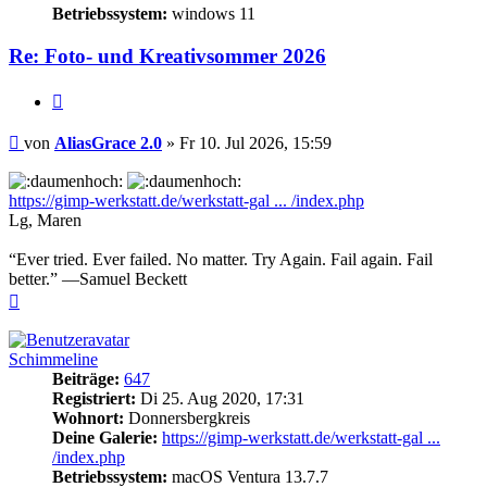
Betriebssystem:
windows 11
Re: Foto- und Kreativsommer 2026
Zitieren
Beitrag
von
AliasGrace 2.0
»
Fr 10. Jul 2026, 15:59
https://gimp-werkstatt.de/werkstatt-gal ... /index.php
Lg, Maren
“Ever tried. Ever failed. No matter. Try Again. Fail again. Fail
better.” —Samuel Beckett
Nach
oben
Schimmeline
Beiträge:
647
Registriert:
Di 25. Aug 2020, 17:31
Wohnort:
Donnersbergkreis
Deine Galerie:
https://gimp-werkstatt.de/werkstatt-gal ...
/index.php
Betriebssystem:
macOS Ventura 13.7.7