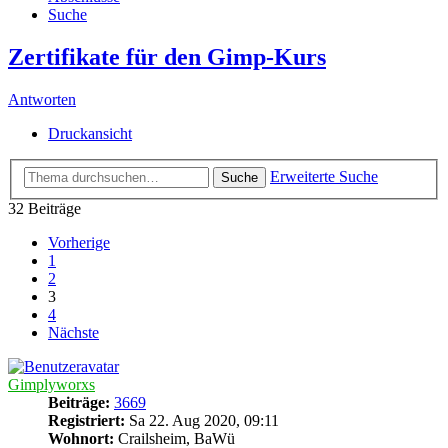
Suche
Zertifikate für den Gimp-Kurs
Antworten
Druckansicht
Erweiterte Suche
Suche
32 Beiträge
Vorherige
1
2
3
4
Nächste
Gimplyworxs
Beiträge:
3669
Registriert:
Sa 22. Aug 2020, 09:11
Wohnort:
Crailsheim, BaWü