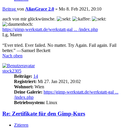
Beitrag
von
AliasGrace 2.0
»
Mo 8. Feb 2021, 20:10
auch von mir glückwünsche.
https://gimp-werkstatt.de/werkstatt-gal ... /index.php
Lg, Maren
“Ever tried. Ever failed. No matter. Try Again. Fail again. Fail
better.” —Samuel Beckett
Nach oben
stock2305
Beiträge:
14
Registriert:
Mi 27. Jan 2021, 20:02
Wohnort:
Wien
Deine Galerie:
https://gimp-werkstatt.de/werkstatt-gal ...
/index.php
Betriebssystem:
Linux
Re: Zertifikate für den Gimp-Kurs
Zitieren