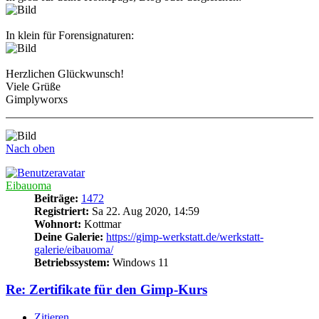
In klein für Forensignaturen:
Herzlichen Glückwunsch!
Viele Grüße
Gimplyworxs
Nach oben
Eibauoma
Beiträge:
1472
Registriert:
Sa 22. Aug 2020, 14:59
Wohnort:
Kottmar
Deine Galerie:
https://gimp-werkstatt.de/werkstatt-
galerie/eibauoma/
Betriebssystem:
Windows 11
Re: Zertifikate für den Gimp-Kurs
Zitieren