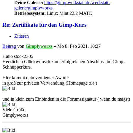
Deine Galerie:
https://gimp-werkstatt.de/werkstatt-
galerie/gimplyworxs
Betriebssystem:
Linux Mint 22.2 MATE
Re: Zertifikate für den Gimp-Kurs
Zitieren
Beitrag
von
Gimplyworxs
»
Mo 8. Feb 2021, 10:27
Hallo stock2305
Herzlichen Glückwunsch zum erfolgreichen Abschluss im Gimp-
Schnupperkurs.
Hier kommt dein verdienter Award:
in groß zur privaten Verwendung (Homepage o.ä.)
und in klein zum Einbinden in die Forumssignatur ( wenn du magst)
Viele Grüße
Gimplyworxs