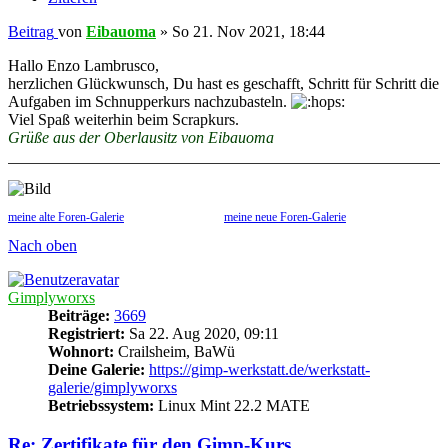
Beitrag
von
Eibauoma
»
So 21. Nov 2021, 18:44
Hallo Enzo Lambrusco,
herzlichen Glückwunsch, Du hast es geschafft, Schritt für Schritt die
Aufgaben im Schnupperkurs nachzubasteln.
Viel Spaß weiterhin beim Scrapkurs.
Grüße aus der Oberlausitz von Eibauoma
meine alte Foren-Galerie
meine neue Foren-Galerie
Nach oben
Gimplyworxs
Beiträge:
3669
Registriert:
Sa 22. Aug 2020, 09:11
Wohnort:
Crailsheim, BaWü
Deine Galerie:
https://gimp-werkstatt.de/werkstatt-
galerie/gimplyworxs
Betriebssystem:
Linux Mint 22.2 MATE
Re: Zertifikate für den Gimp-Kurs