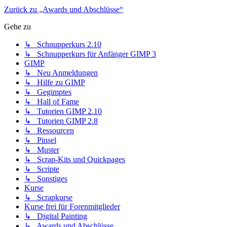
Zurück zu „Awards und Abschlüsse“
Gehe zu
↳ Schnupperkurs 2.10
↳ Schnupperkurs für Anfänger GIMP 3
GIMP
↳ Neu Anmeldungen
↳ Hilfe zu GIMP
↳ Gegimptes
↳ Hall of Fame
↳ Tutorien GIMP 2.10
↳ Tutorien GIMP 2.8
↳ Ressourcen
↳ Pinsel
↳ Muster
↳ Scrap-Kits und Quickpages
↳ Scripte
↳ Sonstiges
Kurse
↳ Scrapkurse
Kurse frei für Forenmitglieder
↳ Digital Painting
↳ Awards und Abschlüsse