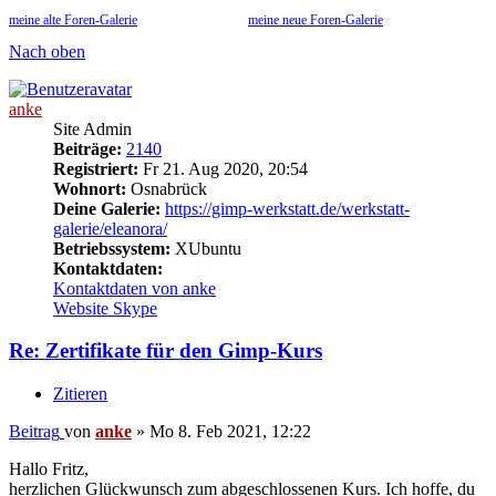
meine alte Foren-Galerie
meine neue Foren-Galerie
Nach oben
anke
Site Admin
Beiträge:
2140
Registriert:
Fr 21. Aug 2020, 20:54
Wohnort:
Osnabrück
Deine Galerie:
https://gimp-werkstatt.de/werkstatt-
galerie/eleanora/
Betriebssystem:
XUbuntu
Kontaktdaten:
Kontaktdaten von anke
Website
Skype
Re: Zertifikate für den Gimp-Kurs
Zitieren
Beitrag
von
anke
»
Mo 8. Feb 2021, 12:22
Hallo Fritz,
herzlichen Glückwunsch zum abgeschlossenen Kurs. Ich hoffe, du