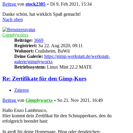
Beitrag
von
stock2305
»
Di 9. Feb 2021, 15:34
Danke schön, hat wirklich Spaß gemacht!
Nach oben
Gimplyworxs
Beiträge:
3669
Registriert:
Sa 22. Aug 2020, 09:11
Wohnort:
Crailsheim, BaWü
Deine Galerie:
https://gimp-werkstatt.de/werkstatt-
galerie/gimplyworxs
Betriebssystem:
Linux Mint 22.2 MATE
Re: Zertifikate für den Gimp-Kurs
Zitieren
Beitrag
von
Gimplyworxs
»
So 21. Nov 2021, 16:49
Hallo Enzo Lambrusco,
Hier kommt dein Zertifikat für den Schnupperkurs, den du
erfolgreich beendet hast:
In groß für deine Homepage, Blog oder dergleichen: