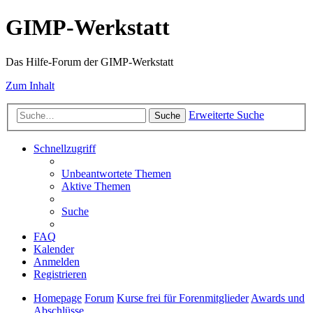
GIMP-Werkstatt
Das Hilfe-Forum der GIMP-Werkstatt
Zum Inhalt
Erweiterte Suche
Suche
Schnellzugriff
Unbeantwortete Themen
Aktive Themen
Suche
FAQ
Kalender
Anmelden
Registrieren
Homepage
Forum
Kurse frei für Forenmitglieder
Awards und
Abschlüsse